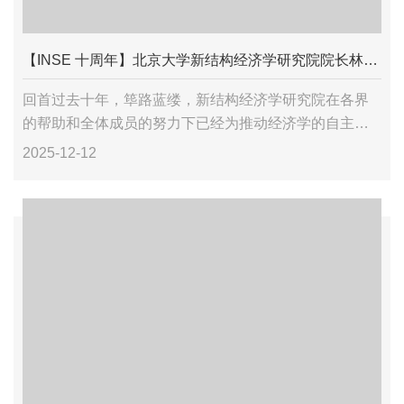
【INSE 十周年】北京大学新结构经济学研究院院长林毅夫教授寄语
回首过去十年，筚路蓝缕，新结构经济学研究院在各界
的帮助和全体成员的努力下已经为推动经济学的自主创
新打下了良好的基础；展望未来，风起云涌，在各界的
2025-12-12
支持下新结构经济学研究院的全体同仁有决心有信心必
将引领世...