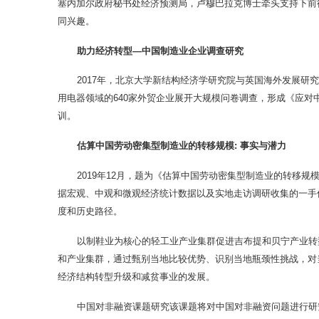
塞内加尔政府秘书处经济预测局，卢穆巴拉克博士牵头支持下前
同兴趣。
助力经济转型—中国制造业企业调查研究
2017年，北京大学新结构经济学研究院与英国海外发展研究所 (O
用电器领域的640家外贸企业展开大规模问卷调查，形成《应对
训。
估算中国劳动密集型制造业的转移规模: 事实与潜力
2019年12月，题为《估算中国劳动密集型制造业的转移
据宏观、中观和微观经济统计数据以及实地走访调研收集的一手
度和历史路径。
以制鞋业为核心的轻工业产业集群促进吉布提和贝宁产业转
和产业集群，通过甄别当地比较优势、识别当地瓶颈性挑战，对
经济结构转型升级和减贫事业的发展。
中国对非融资课题研究该课题将对中国对非融资问题进行研