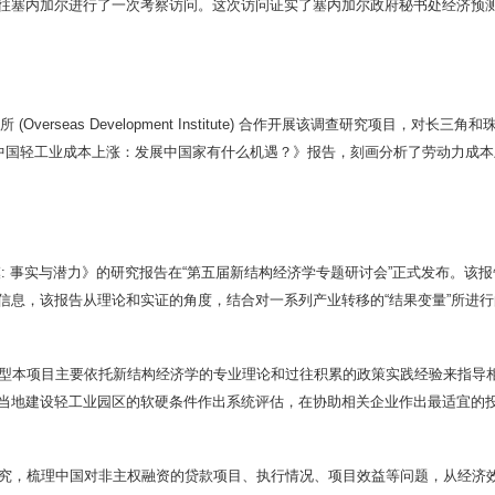
往塞内加尔进行了一次考察访问。这次访问证实了塞内加尔政府秘书处经济预
verseas Development Institute) 合作开展该调查研究项目
中国轻工业成本上涨：发展中国家有什么机遇？》报告，刻画分析了劳动力成本
规模: 事实与潜力》的研究报告在“第五届新结构经济学专题研讨会”正式发布。
信息，该报告从理论和实证的角度，结合对一系列产业转移的“结果变量”所进
型本项目主要依托新结构经济学的专业理论和过往积累的政策实践经验来指导
当地建设轻工业园区的软硬条件作出系统评估，在协助相关企业作出最适宜的
究，梳理中国对非主权融资的贷款项目、执行情况、项目效益等问题，从经济