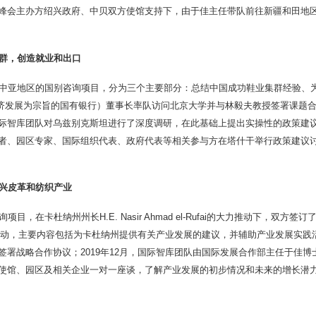
峰会主办方绍兴政府、中贝双方使馆支持下，由于佳主任带队前往新疆和田地
群，创造就业和出口
中亚地区的国别咨询项目，分为三个主要部分：总结中国成功鞋业集群经验、
以经济发展为宗旨的国有银行）董事长率队访问北京大学并与林毅夫教授签署课题合作
际智库团队对乌兹别克斯坦进行了深度调研，在此基础上提出实操性的政策建
者、园区专家、国际组织代表、政府代表等相关参与方在塔什干举行政策建议
兴皮革和纺织产业
在卡杜纳州州长H.E. Nasir Ahmad el-Rufai的大力推动下，
月启动，主要内容包括为卡杜纳州提供有关产业发展的建议，并辅助产业发展实践活
署战略合作协议；2019年12月，国际智库团队由国际发展合作部主任于佳
使馆、园区及相关企业一对一座谈，了解产业发展的初步情况和未来的增长潜