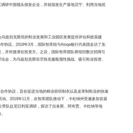
区调研中国领头假发企业，并就假发生产落地贝宁、利用当地优
为乌兹别克斯坦的鞋业发展和工业园区发展提供评估和政策建
协议。2019年3月，国际智库组与Aloqa银行代表团走访了东
议，并对接潜在投资方。之后，国际智库团队将组织数次招商引
讨论会，为乌兹别克斯坦尽快克服瓶颈性挑战、吸引鞋业投资、
双方签订了合作协议，旨在促进当地的棉业纺织制衣以及皮革制鞋业的快速
动。2019年11月，在智库团队推动下，卡杜纳州受邀参加首届
博士带队赴尼日利亚调研，探访了拉各斯、阿布贾、卡杜纳等地
力。