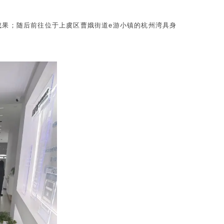
成果；随后前往位于上虞区曹娥街道e游小镇的杭州湾具身