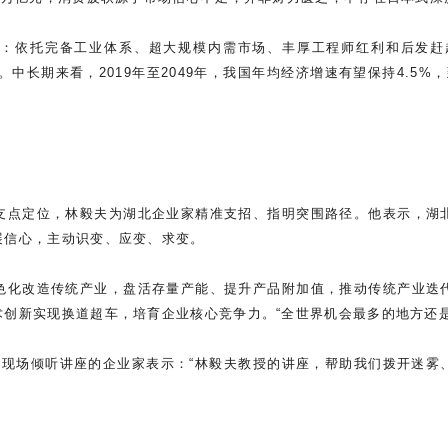
判：依托完备工业体系、超大规模内需市场、丰厚工程师红利和后发
中长期来看，2019年至2049年，我国年均经济增速有望保持4.5%
支点定位，林毅夫为湖北企业家精准支招、指明突围路径。他表示，湖
展信心，主动识变、应变、求变。
色化改造传统产业，盘活存量产能、提升产品附加值，推动传统产业迭
创新实现换道超车，培育企业核心竞争力。“全世界机会最多的地方还
在现场倾听讲座的企业家表示：“林毅夫教授的讲座，帮助我们拨开迷雾