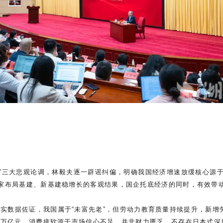
”三大悲观论调，林毅夫逐一辟谣纠偏，明确我国经济增速放缓核心源
国家布局基建、新基建稳增长的客观结果，国企托底经济的同时，有效带
翔实数据佐证，我国属于“未富先老”，但劳动力教育质量持续提升，新增
0万亿元，消费疲软源于市场信心不足，并非财力匮乏，不存在日本式深