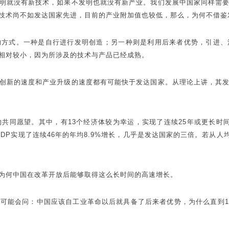
明就没有新技术，如果不发明也就没有新产业。我们发展中国家同样需
技术尚不如发达国家先进，目前的产业附加值也较低，那么，为何不借鉴
的方式。一种是自行进行发明创造；另一种则是利用后来者优势，引进、
相对较小，因为所涉及的技术与产品已经成熟。
创新的速度和产业升级的速度都有可能快于发达国家。从理论上讲，其
共同愿望。其中，有13个经济体较为幸运，实现了连续25年或更长时
GDP实现了连续46年的年均8.9%增长，几乎是发达国家的三倍。若从人
为何中国在改革开放后能够取得这么长时间的高速增长。
能会问：中国应该自工业革命以后就具备了后来者优势，为什么直到19