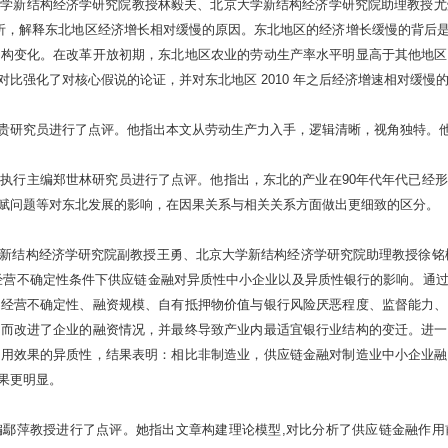
学新结构经济学研究院教授林毅夫、北京大学新结构经济学研究院助理教授尤炜合
分析，解释东北地区经济增长相对缓慢的原因。东北地区的经济增长缓慢的背后
结构变化。在改革开放初期，东北地区农业的劳动生产率水平明显高于其他地区
比强化了对核心假说的论证，并对东北地区 2010 年之后经济增速相对缓慢
贵研究员进行了点评。他指出本文从劳动生产力入手，逻辑清晰，视角独特。
执行主编郑世林研究员进行了点评。他指出，东北的产业在90年代年代已经
赋问题等对东北发展的影响，在因果关系与相关关系方面做出更细致的区分。
新结构经济学研究院副教授王勇、北京大学新结构经济学研究院助理教授徐铭
经营不确定性条件下供应链金融对异质性中小企业以及异质性银行的影响。通
业经营不确定性、融资规模、自有抵押物价值与银行风险厌恶程度、监督能力、
从而改进了企业的融资情况，并最终导致产业内最适宜银行业结构的变迁。进一
作用效果的异质性，结果表明：相比非制造业，供应链金融对制造业中小企业融
果更明显。
编鄢萍教授进行了点评。她指出文章构建理论模型,对比分析了供应链金融作用