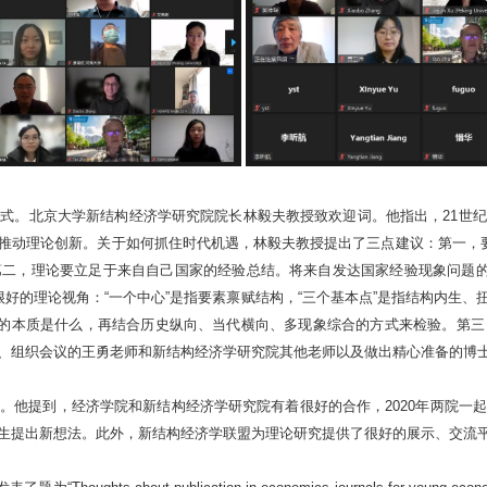
幕式。
北京大学新结构经济学研究院院长林毅夫教授致欢迎词。他指出，21世
推动理论创新。关于如何抓住时代机遇，林毅夫教授提出了三点建议：第一，要
二，理论要立足于来自自己国家的经验总结。将来自发达国家经验现象问题的
很好的理论视角：“一个中心”是指要素禀赋结构，“三个基本点”是指结构内生
题的本质是什么，再结合历史纵向、当代横向、多现象综合的方式来检验。第
、组织会议的王勇老师和新结构经济学研究院其他老师以及做出精心准备的博
。他提到，经济学院和新结构经济学研究院有着很好的合作，2020年两院一
生提出新想法。此外，新结构经济学联盟为理论研究提供了很好的展示、交流