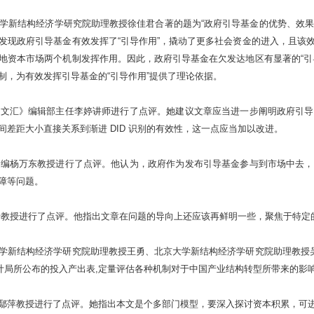
新结构经济学研究院助理教授徐佳君合著的题为“政府引导基金的优势、效果与作
发现政府引导基金有效发挥了“引导作用”，撬动了更多社会资金的进入，且该
地资本市场两个机制发挥作用。因此，政府引导基金在欠发达地区有显著的“引
，为有效发挥引导基金的“引导作用”提供了理论依据。
济文汇》编辑部主任李婷讲师进行了点评。她建议文章应当进一步阐明政府引导
差距大小直接关系到渐进 DID 识别的有效性，这一点应当加以改进。
主编杨万东教授进行了点评。他认为，政府作为发布引导基金参与到市场中去，
障等问题。
教授进行了点评。他指出文章在问题的导向上还应该再鲜明一些，聚焦于特定
学新结构经济学研究院助理教授王勇、北京大学新结构经济学研究院助理教授吴
计局所公布的投入产出表,定量评估各种机制对于中国产业结构转型所带来的影
鄢萍教授进行了点评。她指出本文是个多部门模型，要深入探讨资本积累，可