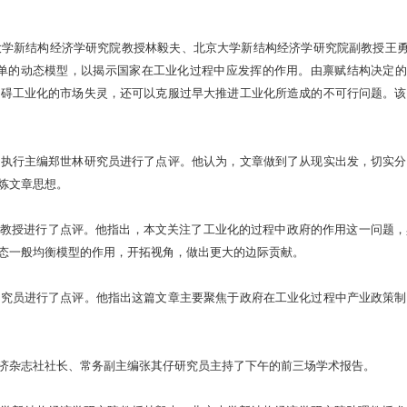
构经济学研究院教授林毅夫、北京大学新结构经济学研究院副教授王勇、上海交通大学教
”的论文。该论文建立了一个简单的动态模型，以揭示国家在工业化过程中应发挥的作用。由禀
阻碍工业化的市场失灵，还可以克服过早大推进工业化所造成的不可行问题。该
》执行主编郑世林研究员进行了点评。他认为，文章做到了从现实出发，切实分
炼文章思想。
g》主编朱智豪教授进行了点评。他指出，本文关注了工业化的过程中政府的作用这一
态一般均衡模型的作用，开拓视角，做出更大的边际贡献。
研究员进行了点评。他指出这篇文章主要聚焦于政府在工业化过程中产业政策制
济杂志社社长、常务副主编张其仔研究员主持了下午的前三场学术报告。