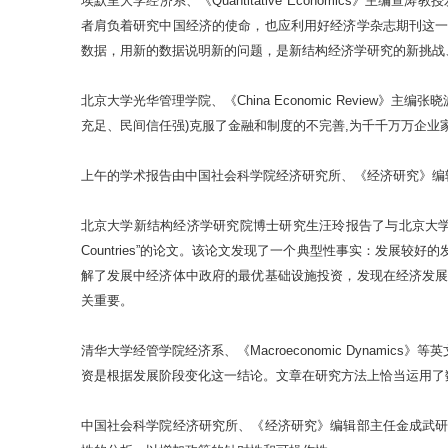
埃默里大学经济系、《Quantitative Economics》主编查涛教授发表了题
者肩负着研究中国经济的使命，也应利用好经济学杂志期刊这
数据，用新的数据说明新的问题，是新结构经济学研究的新挑战
北京大学光华管理学院、《China Economic Revi
充足、民间信任强)克服了金融和制度的不完善,为千千万万企业
上午的学术报告由中国社会科学院经济研究所、《经济研究》编
北京大学新结构经济学研究院博士研究生汪玲报告了与北京大学新结构经济学研究
Countries”的论文。该论文发现了一个典型性事实：发
解了发展中经济体中政府的最优基础设施投资，发现在经济发
关重要。
清华大学经管学院经济系、《Macroeconomic Dyna
资是根据发展阶段变化这一结论。文章在研究方法上恰当运用了
中国社会科学院经济研究所、《经济研究》编辑部主任金成武