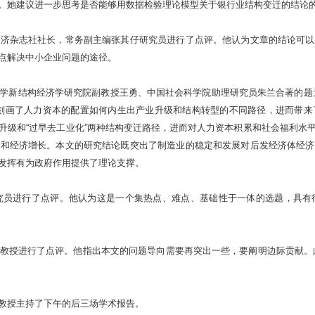
。她建议进一步思考是否能够用数据检验理论模型关于银行业结构变迁的结论
经济杂志社社长，常务副主编张其仔研究员进行了点评。他认为文章的结论可以
点解决中小企业问题的途径。
学新结构经济学研究院副教授王勇、中国社会科学院助理研究员朱兰合著的题
，刻画了人力资本的配置如何内生出产业升级和结构转型的不同路径，进而带来
升级和“过早去工业化”两种结构变迁路径，进而对人力资本积累和社会福利水
级和经济增长。本文的研究结论既突出了制造业的稳定和发展对后发经济体经济
发挥有为政府作用提供了理论支撑。
究员进行了点评。他认为这是一个集热点、难点、基础性于一体的选题，具有
教授进行了点评。他指出本文的问题导向需要再突出一些，要阐明边际贡献。此外
教授主持了下午的后三场学术报告。