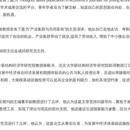
为“Thoughts about publication in economics journals fo
一学术成果交流的平台。青年学者应当了解文献，知道自己的思想新在何处，在
、新机遇。
ew》主编张晓波教授发表了题为“产业集群与共同富裕”的主旨演讲。他从自己实地走访
家提供了创业的机会。产业集群带动了就业,提高了劳动收入, 增加了中小微企业
辑部主任金成武研究员主持。
院教授林毅夫、北京大学新结构经济学研究院助理教授江深哲合著的题为“Optimal In
展较好的发展中经济体在经济发展初期拥有较高的公共与私人投资比率，且该比率随
展初期，大规模基础设施投资可以提高企业的盈利能力，放松其借贷约束，促进
mics》等英文期刊副主编董丰副教授进行了点评。他认为这篇文章坚持问题导向，
数理工具，实现了理论与现实的双向关照。他还建议引进国家能力参数，区分
研究员进行了点评。他认为，这篇论文从事实出发，为发展中经济体基础设施投