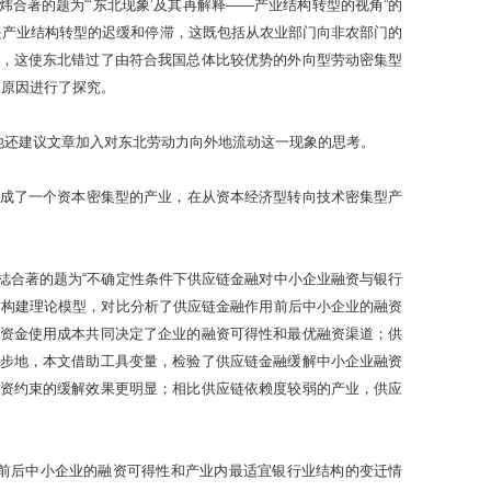
著的题为“‘东北现象’及其再解释——产业结构转型的视角”的
是产业结构转型的迟缓和停滞，这既包括从农业部门向非农部门的
，这使东北错过了由符合我国总体比较优势的外向型劳动密集型
的原因进行了探究。
他还建议文章加入对东北劳动力向外地流动这一现象的思考。
形成了一个资本密集型的产业，在从资本经济型转向技术密集型产
梽合著的题为“不确定性条件下供应链金融对中小企业融资与银行
过构建理论模型，对比分析了供应链金融作用前后中小企业的融资
资金使用成本共同决定了企业的融资可得性和最优融资渠道；供
步地，本文借助工具变量，检验了供应链金融缓解中小企业融资
资约束的缓解效果更明显；相比供应链依赖度较弱的产业，供应
前后中小企业的融资可得性和产业内最适宜银行业结构的变迁情