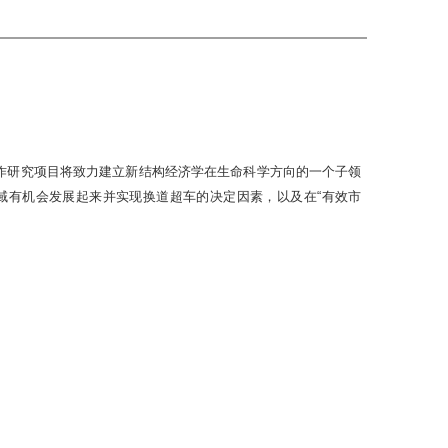
），双方的合作研究项目将致力建立新结构经济学在生命科学方向的一个子领
域有机会发展起来并实现换道超车的决定因素，以及在“有效市