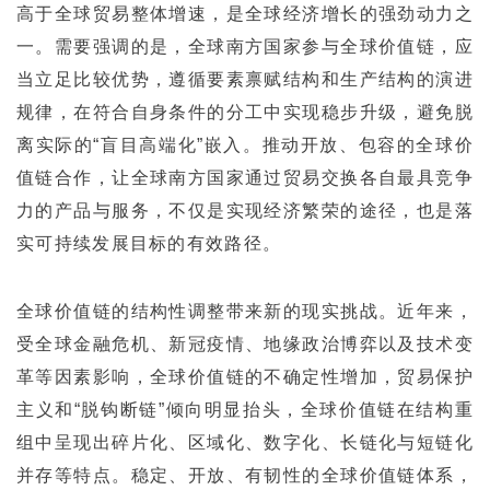
高于全球贸易整体增速，是全球经济增长的强劲动力之
一。需要强调的是，全球南方国家参与全球价值链，应
当立足比较优势，遵循要素禀赋结构和生产结构的演进
规律，在符合自身条件的分工中实现稳步升级，避免脱
离实际的“盲目高端化”嵌入。推动开放、包容的全球价
值链合作，让全球南方国家通过贸易交换各自最具竞争
力的产品与服务，不仅是实现经济繁荣的途径，也是落
实可持续发展目标的有效路径。
全球价值链的结构性调整带来新的现实挑战。近年来，
受全球金融危机、新冠疫情、地缘政治博弈以及技术变
革等因素影响，全球价值链的不确定性增加，贸易保护
主义和“脱钩断链”倾向明显抬头，全球价值链在结构重
组中呈现出碎片化、区域化、数字化、长链化与短链化
并存等特点。稳定、开放、有韧性的全球价值链体系，