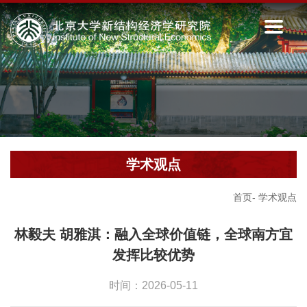
学术观点
首页
-
学术观点
林毅夫 胡雅淇：融入全球价值链，全球南方宜
发挥比较优势
时间：2026-05-11