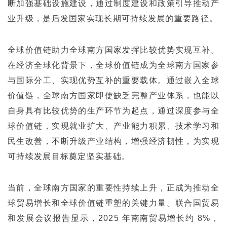
断加强基础设施建设，通过制度建设和政策引导推动产
业升级，是后发国家实现长期可持续发展的重要路径。
全球价值链助力全球南方国家发挥比较优势实现互补。
在经济全球化背景下，全球价值链成为全球南方国家参
与国际分工、实现优势互补的重要载体。通过嵌入全球
价值链，全球南方国家即使缺乏完整产业体系，也能以
自身具有比较优势的生产环节为起点，通过深度参与全
球价值链，实现就业扩大、产业能力积累、技术学习和
民生改善，不断升级产业结构，增强经济韧性，为实现
可持续发展目标奠定坚实基础。
当前，全球南方国家的重要性持续上升，正成为推动全
球贸易增长和全球价值链重塑的关键力量。联合国贸易
和发展会议报告显示，2025 年南南贸易增长约 8%，