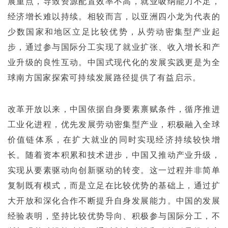
展重点，导致资源配置效率不高，就业吸纳能力不足，
经济增长难以持续。相较而言，以亚洲四小龙为代表的
少数国家和地区立足比较优势，从劳动密集型产业起
步，通过参与国际分工实现了就业扩张、收入增长和产
业升级的良性互动。中国式现代化的发展实践更是为全
球南方国家探索可持续发展路径提供了有益启示。
改革开放以来，中国依据自身要素禀赋条件，循序推进
工业化进程，优先发展劳动密集型产业，积极融入全球
价值链体系，在扩大就业的同时实现经济持续较快增
长。随着资本积累和技术进步，中国又推动产业升级，
实现从要素驱动向创新驱动的转变。这一过程并非简单
复制既有模式，而是立足在比较优势的基础上，通过扩
大开放和深化合作不断提升自身发展能力。中国的发展
经验表明，坚持比较优势导向、积极参与国际分工，不