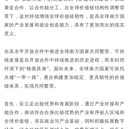
展促合作、以合作稳分工。在全球价值链结构性调整背
景下，这对持续增强全球价值链韧性，提高全球南方国
家的产业发展和就业创造能力，具有了更加突出的现实
意义。
在高水平开放合作中推进全球南方国家共同繁荣。可持
续发展是在开放合作中持续推进的历史进程，而非封闭
环境下的“独善其身”。面向未来，全球南方国家可依托
共建“一带一路”，逐步构建更加稳定、更具韧性的价值
链体系，实现共同繁荣。
首先，应立足比较优势和发展阶段，通过产业对接和产
能合作，推动符合自身比较优势的产业有序嵌入区域和
全球价值链，夯实就业与产业基础，同时积极拓展数字