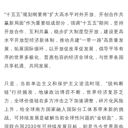
“十五五”规划纲要将“扩大高水平对外开放、开创合作共
赢新局面”作为重要组成部分，强调“十五五”期间，坚持
开放合作、互利共赢，稳步扩大制度型开放，建设更高
水平开放型经济新体制，推动共建“一带一路”高质量发
展，拓展国际循环，以开放促改革促发展，倡导平等有
序的世界多极化、普惠包容的经济全球化，与世界各国
共享机遇、共同发展。
只是，当前单边主义和保护主义逆流时现、“脱钩断
链”行径频发，地缘政治博弈不断，世界经济复苏乏
力，全球价值链在多方冲击之下加速调整，碎片化风险
上升，给全球南方国家融入国际分工体系带来新的挑
战。可持续发展是破解当前全球性问题的“金钥匙”，实
现联合国2030年可持续发展目标，则是当今世界面临