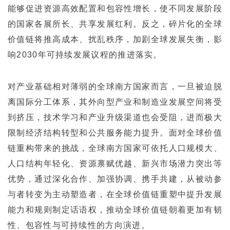
能够促进资源高效配置和包容性增长，使不同发展阶段
的国家各展所长、共享发展红利。反之，碎片化的全球
价值链将推高成本、扰乱秩序，加剧全球发展失衡，影
响2030年可持续发展议程的推进落实。
对产业基础相对薄弱的全球南方国家而言，一旦被迫脱
离国际分工体系，其外向型产业和制造业发展空间将受
到挤压，技术学习和产业升级渠道也会受阻，进而极大
限制经济结构转型和公共服务能力提升。面对全球价值
链重构带来的挑战，全球南方国家可依托人口规模大、
人口结构年轻化、资源禀赋优越、新兴市场潜力突出等
优势，通过深化合作、加强协调、携手共建，从被动参
与者转变为主动塑造者，在全球价值链重塑中提升发展
能力和规则制定话语权，推动全球价值链朝着更加有韧
性、包容性与可持续性的方向演进。