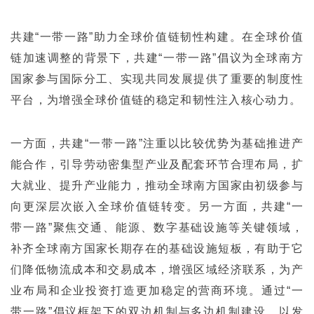
共建“一带一路”助力全球价值链韧性构建。在全球价值
链加速调整的背景下，共建“一带一路”倡议为全球南方
国家参与国际分工、实现共同发展提供了重要的制度性
平台，为增强全球价值链的稳定和韧性注入核心动力。
一方面，共建“一带一路”注重以比较优势为基础推进产
能合作，引导劳动密集型产业及配套环节合理布局，扩
大就业、提升产业能力，推动全球南方国家由初级参与
向更深层次嵌入全球价值链转变。另一方面，共建“一
带一路”聚焦交通、能源、数字基础设施等关键领域，
补齐全球南方国家长期存在的基础设施短板，有助于它
们降低物流成本和交易成本，增强区域经济联系，为产
业布局和企业投资打造更加稳定的营商环境。通过“一
带一路”倡议框架下的双边机制与多边机制建设，以发