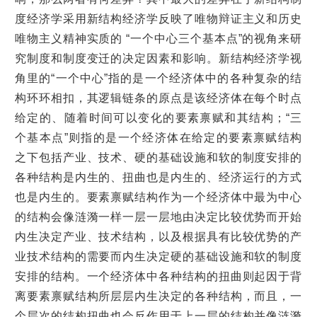
度经济学采用新结构经济学反映了唯物辩证主义和历史
唯物主义精神实质的 “一个中心三个基本点”的视角来研
究制度和制度变迁的决定因素和影响。新结构经济学视
角里的“一个中心”指的是一个经济体中的各种复杂的结
构环环相扣，其逻辑链条的原点是该经济体在每个时点
给定的、随着时间可以变化的要素禀赋和其结构；“三
个基本点”则指的是一个经济体在给定的要素禀赋结构
之下包括产业、技术、硬的基础设施和软的制度安排的
各种结构是内生的、扭曲也是内生的、经济运行的方式
也是内生的。要素禀赋结构作为一个经济体中最为中心
的结构会像涟漪一样一层一层地由决定比较优势而开始
内生决定产业、技术结构，以及根据具有比较优势的产
业技术结构的需要而内生决定硬的基础设施和软的制度
安排的结构。一个经济体中各种结构的扭曲则起因于背
离要素禀赋结构所层层内生决定的各种结构，而且，一
个层次的结构扭曲也会反作用于上一层的结构并像涟漪