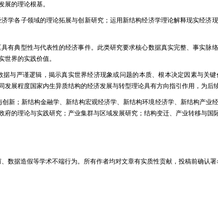
发展的理论根基。
构经济学各子领域的理论拓展与创新研究；运用新结构经济学理论解释现实经济
地区具有典型性与代表性的经济事件。此类研究要求核心数据真实完整、事实脉
实世界的实践价值。
、数据与严谨逻辑，揭示真实世界经济现象或问题的本质、根本决定因素与关
同发展程度国家内生异质结构的经济发展与转型理论具有方向指引作用，为后
与创新；新结构金融学、新结构宏观经济学、新结构环境经济学、新结构产业
政府的理论与实践研究；产业集群与区域发展研究；结构变迁、产业转移与国
窃、数据造假等学术不端行为。所有作者均对文章有实质性贡献，投稿前确认署