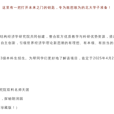
这里有一把打开未来之门的钥匙，专为敢想敢为的北大学子准备！
新结构经济学研究院共同创建，整合双方优质教学与科研优势资源，
的自主创新，引领世界经济学理论新思潮的有理想、有本领、有担当的
023级本科生招生。为帮同学们更好地了解该项目，兹定于
2025年4
究院双料名师天团
餐，探秘朗润园
量珍藏版！）