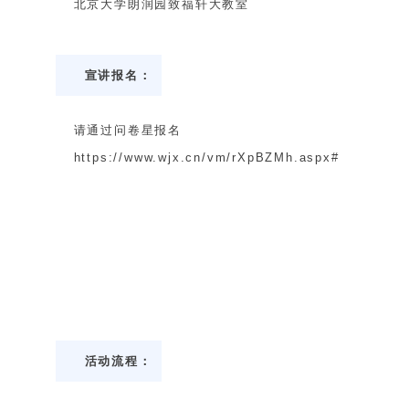
北京大学朗润园致福轩大教室
宣讲报名：
请通过问卷星报名
https://www.wjx.cn/vm/rXpBZMh.aspx#
活动流程：