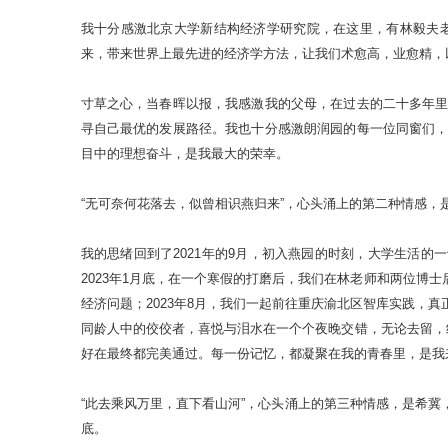
我十分感激北京大学新结构经济学研究院，在这里，有林毅夫
来，带来世界上最先进的经济学方法，让我们术愈高，业愈精，
寸草之心，当春晖以报，我感激我的父母，在过去的二十多年
寻自己最优的发展路径。我也十分感激朗润园的每一位同窗们
目中的理想奋斗，是我最大的荣幸。
“无可奈何花落去，似曾相识燕归来”，心头涌上的第二种情感
我的思绪回到了2021年的9月，初入燕园的时刻，大学生活的
2023年1月底，在一个寒假的打磨后，我们在林老师和两位
经济问题；2023年8月，我们一起前往重庆渝北区智库实践，
同龄人中的佼佼者，喜悦与泪水在一个个夜晚交错，无论去留，
好在最终都完美通过。每一份记忆，都凝聚在我的青春里，是我
“此去乘风万里，直下看山河”，心头涌上的第三种情感，是希
底。