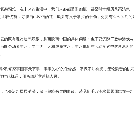
事复杂艰难，在未来的生活中，我们未必能常常如愿，甚至时常经历风高浪急，
的比较优势，寻得自己应信的道。既要有只争朝夕的干劲，更要有久久为功的
亦云的既有理论迷惑双眼，从而脱离中国的具体问题；也不要沉醉于数学游戏与
应当向劳动者学习，向广大工人和农民学习，学习他们在劳动实践中的所思所想
。
终怀揣“家事国事天下事，事事关心”的使命感，不做不知有汉，无论魏晋的桃
住时代机遇，用所想所学造福人民。
面，也会泛起层层涟漪，留下曾经来过的痕迹。若我们千万滴水紧紧团结在一起