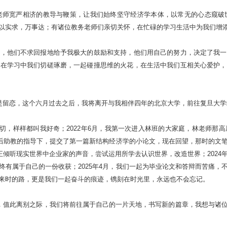
老师宽严相济的教导与鞭策，让我们始终坚守经济学本体，以常无的心态窥破
以实求，万事达；有诸位教务老师们亲切关怀，在忙碌的学习生活中为我们增
里，他们不求回报地给予我极大的鼓励和支持，他们用自己的努力，决定了我一
，在学习中我们切磋琢磨，一起碰撞思维的火花，在生活中我们互相关心爱护，
，是留恋，这个六月过去之后，我将离开与我相伴四年的北京大学，前往复旦大
一切，样样都叫我好奇；2022年6月，我第一次进入林班的大家庭，林老师
博士后助教的指导下，提交了第一篇新结构经济学的小论文，现在回望，那时的文
真正倾听现实世界中企业家的声音，尝试运用所学去认识世界，改造世界；2024
终有属于自己的一份收获；2025年4月，我们一起为毕业论文和答辩而苦痛，
来时的路，更是我们一起奋斗的痕迹，镌刻在时光里，永远也不会忘记。
冀，值此离别之际，我们将前往属于自己的一片天地，书写新的篇章，我想与诸