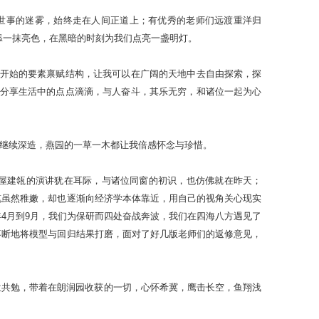
世事的迷雾，始终走在人间正道上；有优秀的老师们远渡重洋归
添一抹亮色，在黑暗的时刻为我们点亮一盏明灯。
开始的要素禀赋结构，让我可以在广阔的天地中去自由探索，探
分享生活中的点点滴滴，与人奋斗，其乐无穷，和诸位一起为心
学继续深造，燕园的一草一木都让我倍感怀念与珍惜。
那高屋建瓴的演讲犹在耳际，与诸位同窗的初识，也仿佛就在昨天；
笔虽然稚嫩，却也逐渐向经济学本体靠近，用自己的视角关心现实
年4月到9月，我们为保研而四处奋战奔波，我们在四海八方遇见了
不断地将模型与回归结果打磨，面对了好几版老师们的返修意见，
位共勉，带着在朗润园收获的一切，心怀希冀，鹰击长空，鱼翔浅