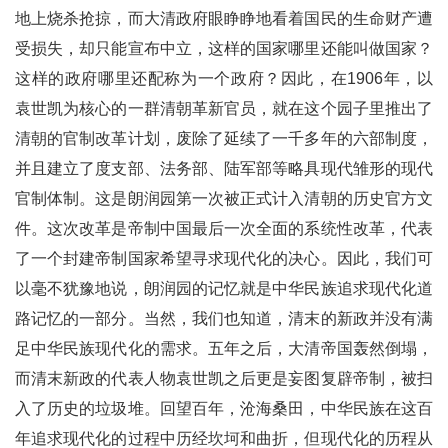
地上烧杀抢掠，而大清政府眼睁睁地看着国民的生命财产遭
受损失，却只能宣布中立，这样的国家哪里还能叫做国家？
这样的政府哪里还配称为一个政府？因此，在1906年，以
袁世凯为核心的一群清朝革新官员，就在这个园子里推出了
清朝的官制改革计划，废除了延续了一千多年的六部制度，
并且建立了度支部、法务部、陆军部等略具现代雏形的现代
官制体制。这是朗润园第一次被正式计入清朝的历史官方文
件。这次改革是帝制中国最后一次全面的系统性改革，代表
了一个封建帝制国家希望寻求现代化的决心。因此，我们可
以毫不犹豫地说，朗润园的记忆就是中华民族追求现代化道
路记忆的一部分。当然，我们也知道，清末的新政并没有满
足中华民族现代化的需求。五年之后，大清帝国轰然倒塌，
而清末新政的代表人物袁世凯之后更是妄图复辟帝制，被扫
入了历史的垃圾堆。回望百年，沧海桑田，中华民族在这百
年追求现代化的过程中历经坎坷和曲折，但现代化的历程从