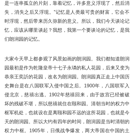
是一连串孤立的片刻，靠着记忆，许多意义浮现了，然后消
失，消失之后又浮现。”记忆是人类最可贵的财富，它会不
时浮现，然后带来历久弥新的意义。所以，我们今天谈论记
忆，应该从哪里谈起？我想，我第一个要谈论的记忆，是我
们朗润园的记忆。
大家今天早上都参观了风景如画的朗润园。我们都知道朗润
园最初是作为乾隆皇帝十七子永璘的私人花园，后来又变为
恭亲王奕訢的花园，改名为朗润园。朗润园真正走上中国历
史舞台是在八国联军入侵中国之后。1900年，八国联军入
侵北京，慈禧出逃。1902年慈禧回来，由于故宫已经被破
坏的残破不堪，所以慈禧就住在颐和园。清朝当时的权力中
枢军机处，也就设在是离颐和园不远的这所花园，也就是今
天的朗润园。所以大约有四年的时间，朗润园是当时清朝的
权力中枢。1905年，日俄战争爆发，两大帝国在中国的土