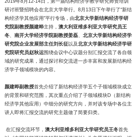
2019年8月12-14日，第一届结构经济学教学研究师资培训
研讨班暨招聘会在北京大学举行。8月13日下午举行了“新结
构经济学其他应用”平行专场，由
北京大学新结构经济学研
究院副教授颜建晔
主持，
澳大利亚维多利亚大学研究员王
冬
、
南开大学经济学院副教授姜磊
、
北京大学新结构经济学
研究院企业发展部主任刘长征
以及
北京大学新结构经济学研
究院研究员赵秋运
围绕会议中心议题分别汇报交流了各自领
域的研究成果，通过探讨和交流进一步丰富和发展新结构经
济学子领域模块的内容。
颜建晔副教授
首先介绍了新结构经济学五个子领域模块成立
的背景和研究范围，其次重点介绍了子领域模块D（新结构
经济学其他应用）中细分的研究方向，并对该专场中各位主
讲人即将汇报交流的研究主题做了简要归类。
在汇报交流环节，
澳大利亚维多利亚大学研究员王冬
首先