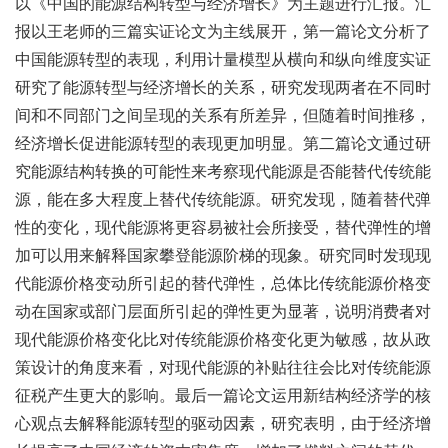
以《中国的能源结构转型与经济增长》为主题进行汇报。汇
报以王老师的三篇实证论文为主线展开，第一篇论文分析了
中国能源转型的表现，利用计量模型从横向和纵向维度实证
研究了能源转型与经济增长的关系，研究发现两者在不同时
间和不同部门之间呈现的关系有所差异，但随着时间推移，
经济增长促进能源转型的表现更加明显。第二篇论文通过研
究能源结构转换的可能性来考察现代能源是否能替代传统能
源，能在多大程度上替代传统能源。研究发现，随着替代弹
性的变化，现代能源将更容易被社会所接受，替代弹性的增
加可以用来解释国家攀登能源阶梯的现象。研究同时发现现
代能源价格变动所引起的替代弹性，总体比传统能源价格变
动在国家或部门层面所引起的弹性更为显著，说明消费者对
现代能源价格变化比对传统能源价格变化更为敏感，故从政
策设计的角度来看，对现代能源的补贴往往会比对传统能源
征税产生更大的影响。最后一篇论文运用新结构经济学的核
心观点去解释能源转型的驱动因素，研究表明，由于经济增