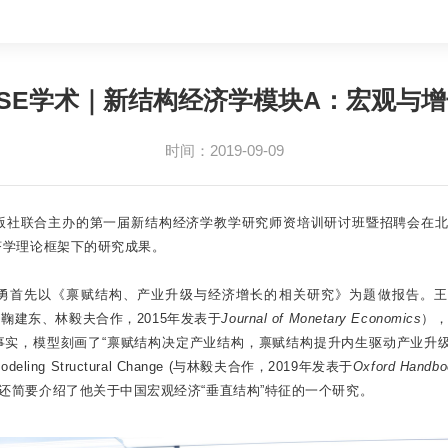
NSE学术｜新结构经济学模块A：宏观与增
时间：2019-09-09
出版社联合主办的第一届新结构经济学教学研究师资培训研讨班暨招聘会在北
济学理论框架下的研究成果。
《禀赋结构、产业升级与经济增长的相关研究》为题做报告。王勇首先重点介绍一篇题为
论文（与鞠建东、林毅夫合作，2015年发表于
Journal of Monetary Economics
）
实，模型刻画了“禀赋结构决定产业结构，禀赋结构提升内生驱动产业升
 Structural Change (与林毅夫合作，2019年发表于
Oxford Handboo
还简要介绍了他关于中国宏观经济“垂直结构”特征的一个研究。