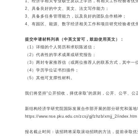
1、经济学相关专业硕士及以上学历，有相关工作经验者优
2、具备良好的中文、英文、法文写作能力；
3、具备多任务管理能力，以及良好的团队合作精神；
4、有园区、能源、数字经济相关工作和项目研究经验者优
提交申请材料列表（中英文皆可，鼓励使用英文）：
（1）详细的个人简历和求职陈述信；
（2）代表性的学术成果或研究报告；
（3）两封专家推荐信（或两位推荐人的联系方式，其中一
（4）学历学位证书扫描件；
（5）其他可支撑性材料。
我们将坚持“公开招收，择优录取”的原则，公开、公平、
新结构经济学研究院国际发展合作部开展的部分研究和落地
https://www.nse.pku.edu.cn/zcsj/gjfzhzb/xmjj_2/index.htm
报名截止时间：该招聘将采取滚动招聘的方法，提前录取优