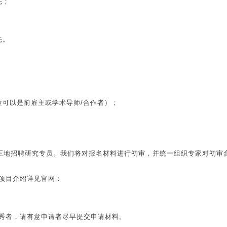
先；
先。
位可以是前雇主或学术导师/合作者）；
公正地招聘研究专员。我们将对报名材料进行初审，并统一组织专家对初审
项目介绍详见官网：
秀者，请有意申请者尽早提交申请材料。