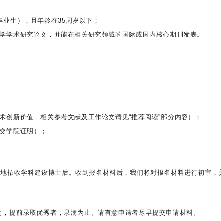
毕业生），且年龄在35周岁以下；
济学学术研究论文，并能在相关研究领域的国际或国内核心期刊发表。
术创新价值，相关参考文献及工作论文请见“推荐阅读”部分内容）；
提交学院证明）；
正地招收学科建设博士后。收到报名材料后，我们将对报名材料进行初审
期，提前录取优秀者，录满为止。请有意申请者尽早提交申请材料。