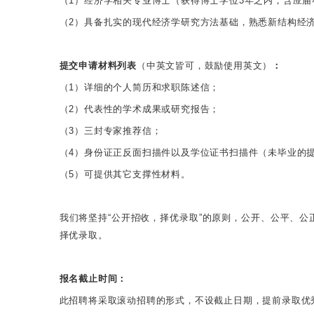
（1）经济学相关专业博士（获得博士学位3年之内，含应届
（2）具备扎实的现代经济学研究方法基础，熟悉新结构经
提交申请材料列表
（中英文皆可，鼓励使用英文）
：
（1）详细的个人简历和求职陈述信；
（2）代表性的学术成果或研究报告；
（3）三封专家推荐信；
（4）身份证正反面扫描件以及学位证书扫描件（未毕业的
（5）可提供其它支撑性材料。
我们将坚持“公开招收，择优录取”的原则，公开、公平、
择优录取。
报名截止时间：
此招聘将采取滚动招聘的形式，不设截止日期，提前录取优