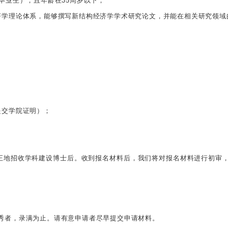
毕业生），且年龄在35周岁以下；
济学理论体系，能够撰写新结构经济学学术研究论文，并能在相关研究领
提交学院证明）；
公正地招收学科建设博士后。收到报名材料后，我们将对报名材料进行初审
秀者，录满为止。请有意申请者尽早提交申请材料。