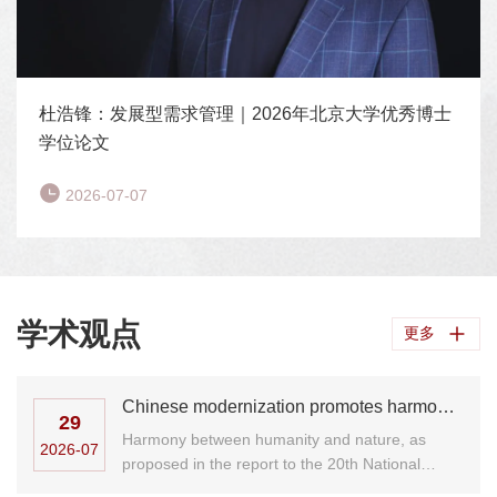
杜浩锋：发展型需求管理｜2026年北京大学优秀博士
学位论文
2026-07-07
学术观点
更多
Chinese modernization promotes harmony between humanity and nature, shared benefits: Justin Yifu Lin
29
Harmony between humanity and nature, as
2026-07
proposed in the report to the 20th National
Congress of the ...