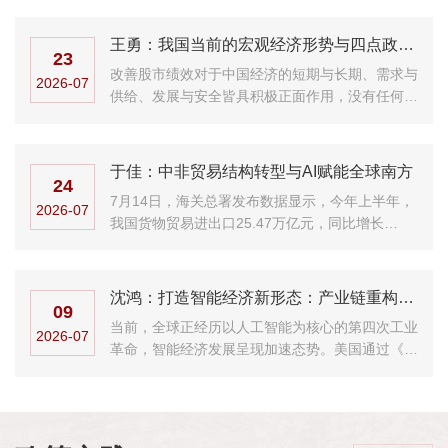
王勇：我国当前的宏观经济形势与四点政策建议
23
改善股市绩效对于中国经济的短期与长期、需求与
2026-07
供给、发展与安全皆具积极正面作用，没有任何时
候比现在更加需要一个健康的股市。
于佳：中非贸易结构转型与AI赋能全球南方
24
7月14日，海关总署发布数据显示，今年上半年，
2026-07
我国货物贸易进出口25.47万亿元，同比增长
16.9%，历史同期首次突破25万亿元。基于国新办
新闻发布会上关于2026年上半年进出口的情况介
绍，北京大学新...
沈鸿：打造智能经济新形态：产业链重构、比较优势与系统性政策框架
09
当前，全球正经历以人工智能为核心的第四次工业
2026-07
革命，智能经济发展呈现加速态势。美国通过《芯
片与科学法案》，以科技创新投资等方式巩固其技
术领先地位。欧盟推进《人工智能法案》等规制框
架全面监管人工智能发展。...