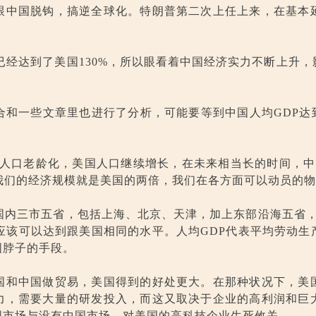
跟中国脱钩，搞逆全球化。特朗普第二次上任上来，在基本
P已经达到了美国130%，所以眼看着中国经济实力不断上升
和一些文章里也进行了分析，可能要等到中国人均GDP达
中国人口老龄化，美国人口继续增长，在未来相当长的时间，
我们的经济规模就是美国的两倍，我们在各方面可以动员的
国内三市五省，包括上海、北京、天津，加上东部沿海五省
应该可以达到跟美国相同的水平。人均GDP代表平均劳动
国脖子的手段。
国和中国做贸易，美国得到的好处更大。在那种状况下，美
力，需要大量的研发投入，而这又取决于企业的高利润和巨
国市场与没有中国市场，对美国的高科技企业生死攸关。