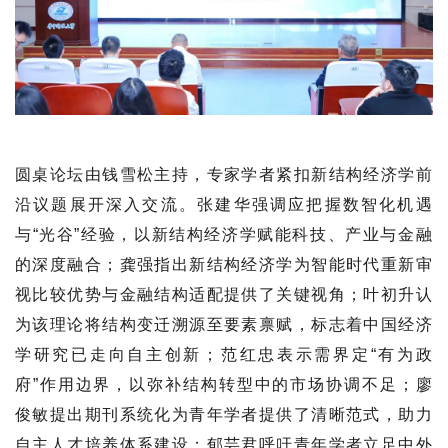
圆桌论坛由钱雪松主持，专家学者紧扣新结构经济学前
沿议题展开深入交流。张建华强调应把握数智化机遇
与“光谷”经验，以新结构经济学赋能科技、产业与金融
的深度融合；龚强指出新结构经济学为智能时代重新审
视比较优势与金融结构适配提供了关键视角；叶初升认
为该理论将结构变迁溯源至要素禀赋，标志着中国经济
学研究已走向自主创新；范红忠表示需界定“有为政
府”作用边界，以弥补结构转型中的市场协调不足；廖
俊敏提出期刊系统化为青年学者提供了清晰范式，助力
自主人才培养体系建设；郁芸君呼吁青年学者立足中外